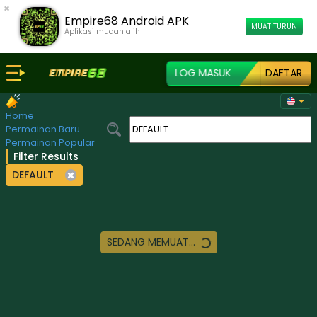
×
Empire68 Android APK
MUAT TURUN
Aplikasi mudah alih
LOG MASUK
DAFTAR
Home
Permainan Baru
Permainan Popular
Filter Results
DEFAULT
SEDANG MEMUAT...