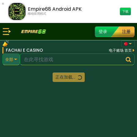
×
Empire68 Android APK
下载
移动应用程式
登录
注册
FACHAI E CASINO
电子赌场 首页
全部
正在加载...