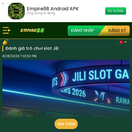
×
Empire68 Android APK
TẢI XUỐNG
Ứng dụng di động
ĐĂNG NHẬP
ĐĂNG KÝ
Đánh giá trò chơi slot Jili
4/28/2026 7:03:50 PM
XEM THÊM