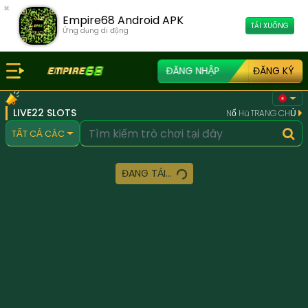
×
Empire68 Android APK
TẢI XUỐNG
Ứng dụng di động
ĐĂNG NHẬP
ĐĂNG KÝ
LIVE22 SLOTS
Nổ Hũ TRANG CHỦ
TẤT CẢ CÁC
ĐANG TẢI...