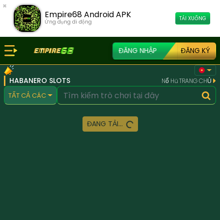
×
Empire68 Android APK
TẢI XUỐNG
Ứng dụng di động
ĐĂNG NHẬP
ĐĂNG KÝ
HABANERO SLOTS
Nổ Hũ TRANG CHỦ
TẤT CẢ CÁC
ĐANG TẢI...