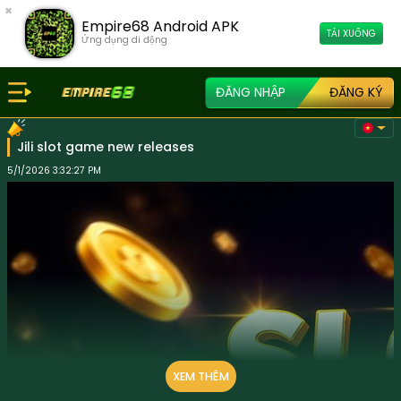
×
Empire68 Android APK
TẢI XUỐNG
Ứng dụng di động
ĐĂNG NHẬP
ĐĂNG KÝ
Jili slot game new releases
5/1/2026 3:32:27 PM
XEM THÊM