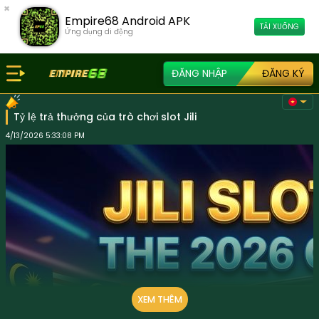
×
Empire68 Android APK
TẢI XUỐNG
Ứng dụng di động
ĐĂNG NHẬP
ĐĂNG KÝ
Tỷ lệ trả thưởng của trò chơi slot Jili
4/13/2026 5:33:08 PM
XEM THÊM