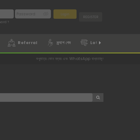
Login
REGISTER
word?
Referral
ক্র্যাশ গেম
Lottery
Poke
শুধুমাত্র ফোন নম্বর এবং WhatsApp বাধ্যতামূলক, যাতে আমাদের টিম সাপোর্ট, 