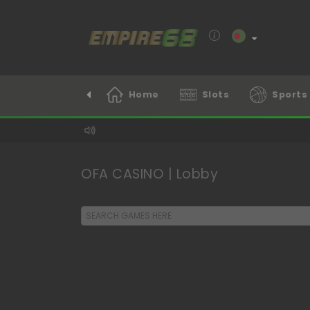
Home
Slots
Sports
OFA CASINO | Lobby