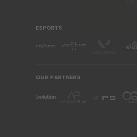
ESPORTS
OUR PARTNERS