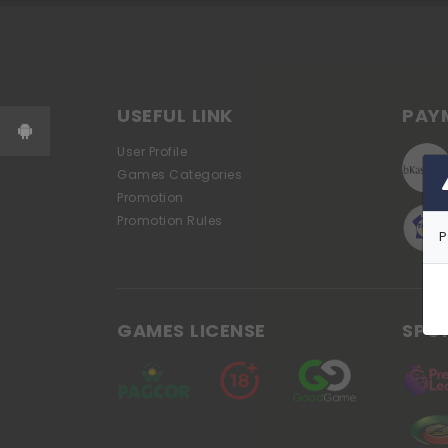
USEFUL LINK
PAY
User Profile
Games Categories
Promotion
Promotion Rules
P
GAMES LICENSE
SPO