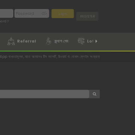
Login
REGISTER
word?
Referral
ক্র্যাশ গেম
Lottery
Poke
ধ্যতামূলক, যাতে আমাদের টিম সাপোর্ট, রিওয়ার্ড বা বোনাস ক্লেইম সংক্রান্ত প্রয়োজনে আপনার সাথ