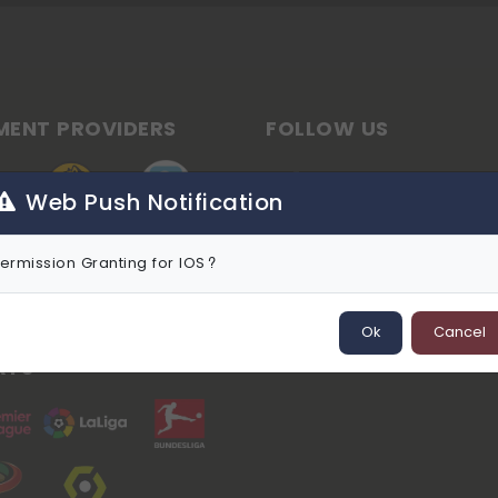
MENT PROVIDERS
FOLLOW US
Web Push Notification
ermission Granting for IOS?
Ok
Cancel
RTS