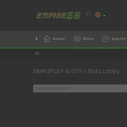
Home
Slots
Sports
SIMPLEPLAY SLOTS | Slots Lobby