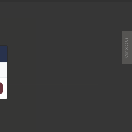
Contact Us