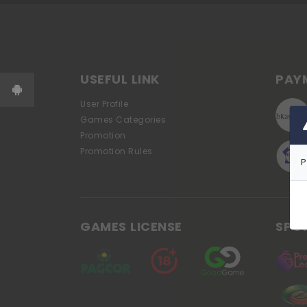
USEFUL LINK
PAY
User Profile
Games Categories
Promotion
Promotion Rules
P
GAMES LICENSE
SPO